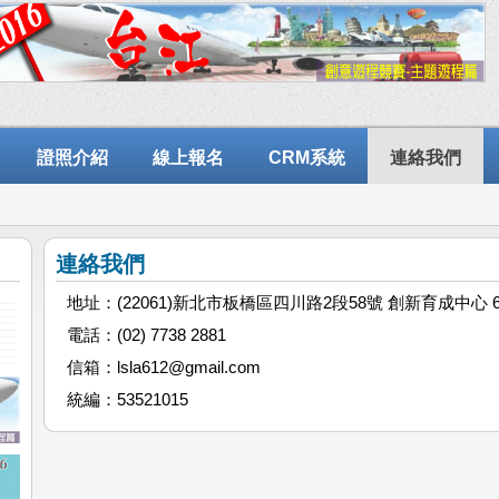
證照介紹
線上報名
CRM系統
連絡我們
連絡我們
地址：
(22061)新北市板橋區四川路2段58號 創新育成中心 6
電話：
(02) 7738 2881
信箱：
lsla612@gmail.com
統編：
53521015