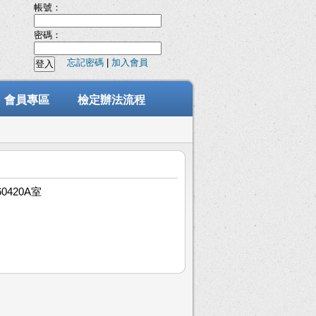
帳號：
密碼：
忘記密碼
|
加入會員
會員專區
檢定辦法流程
0420A室